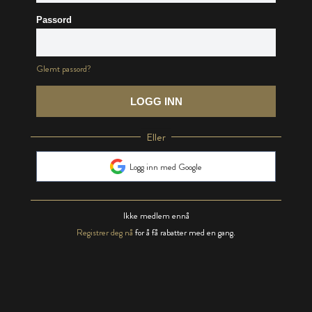
Passord
Glemt passord?
LOGG INN
Eller
Logg inn med Google
Ikke medlem ennå
Registrer deg nå
for å få rabatter med en gang.