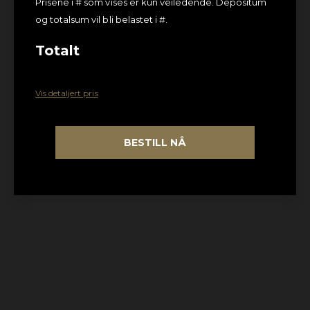
Prisene i # som vises er kun veiledende. Depositum
og totalsum vil bli belastet i #.
Totalt
Vis detaljert pris
BESTILL NÅ