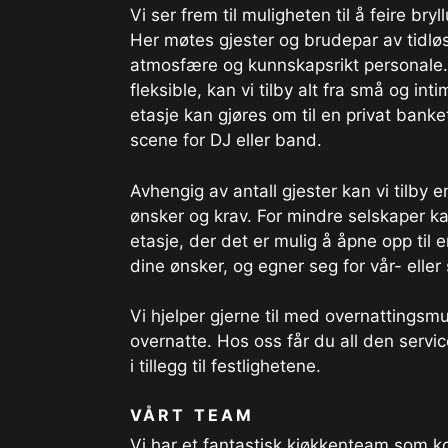
Vi ser frem til muligheten til å feire br
Her møtes gjester og brudepar av tidl
atmosfære og kunnskapsrikt personale. 
fleksible, kan vi tilby alt fra små og inti
etasje kan gjøres om til en privat bank
scene for DJ eller band.
Avhengig av antall gjester kan vi tilby 
ønsker og krav. For mindre selskaper ka
etasje, der det er mulig å åpne opp til e
dine ønsker, og egner seg for vår- elle
Vi hjelper gjerne til med overnattingsmu
overnatte. Hos oss får du all den servic
i tillegg til festlighetene.
VÅRT TEAM
Vi har et fantastisk kjøkkenteam som k