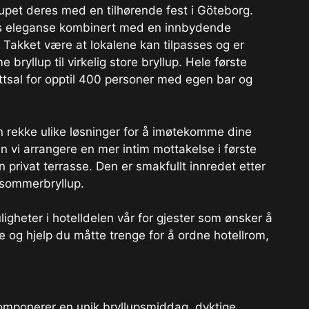
yllupet deres med en tilhørende fest i Göteborg.
øs eleganse kombinert med en innbydende
Takket være at lokalene kan tilpasses og er
me bryllup til virkelig store bryllup. Hele første
ettsal for opptil 400 personer med egen bar og
en rekke ulike løsninger for å imøtekomme dine
n vi arrangere en mer intim mottakelse i første
n privat terrasse. Den er smakfullt innredet etter
r sommerbryllup.
ligheter i hotelldelen vår for gjester som ønsker å
e og hjelp du måtte trenge for å ordne hotellrom,
omponerer en unik bryllupsmiddag, dyktige