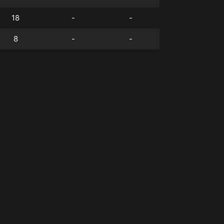
18
-
-
8
-
-