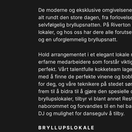
De moderne og eksklusive omgivelsene p
alt rundt den store dagen, fra forlovel
selvfølgelig bryllupsnatten. På Rivert
lokaler, og hos oss har dere alle foruts
og en uforglemmelig bryllupsnatt.
Hold arrangementet i et elegant lokale
erfarne medarbeidere som forstår viktig
perfekt. Vårt talentfulle kokketeam lag
med å finne de perfekte vinene og bobl
for deg, og våre teknikere på stedet sørg
frem til å bidra til å gjøre den spesiel
bryllupslokaler, tilbyr vi blant annet 
naborommet og forvandles til en hel bank
DJ og mulighet for dansegulv å tilby.
BRYLLUPSLOKALE