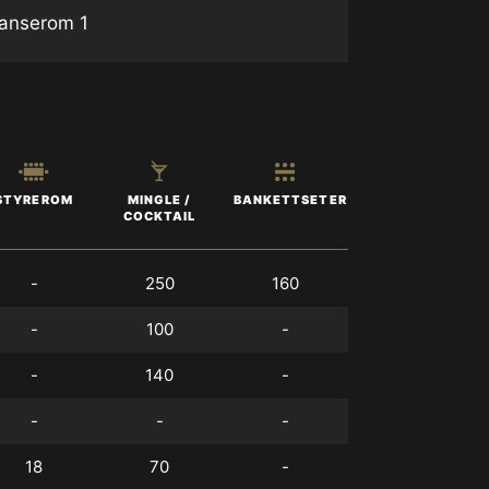
anserom 1
MINGLE /
BANKETTSETER
STYREROM
COCKTAIL
-
250
160
-
100
-
-
140
-
-
-
-
18
70
-