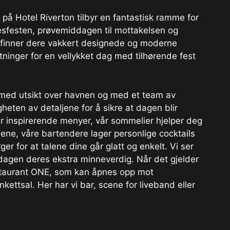
å Hotel Riverton tilbyr en fantastisk ramme for
sesfesten, prøvemiddagen til mottakelsen og
on finner dere vakkert designede og moderne
etninger for en vellykket dag med tilhørende fest
 med utsikt over havnen og med et team av
heten av detaljene for å sikre at dagen blir
er inspirerende menyer, vår sommelier hjelper deg
ene, våre bartendere lager personlige cocktails
er for at talene dine går glatt og enkelt. Vi ser
le dagen deres ekstra minneverdig. Når det gjelder
Restaurant ONE, som kan åpnes opp mot
ettsal. Her har vi bar, scene for liveband eller