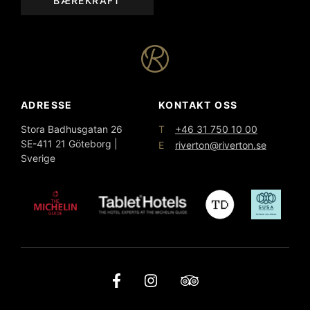
BÆREKRAFT
ADRESSE
KONTAKT OSS
T
Stora Badhusgatan 26
+46 31 750 10 00
SE-411 21 Göteborg |
E
riverton@riverton.se
Sverige