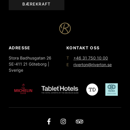
BÆREKRAFT
ADRESSE
KONTAKT OSS
T
Stora Badhusgatan 26
+46 31 750 10 00
SE-411 21 Göteborg |
E
riverton@riverton.se
Sverige