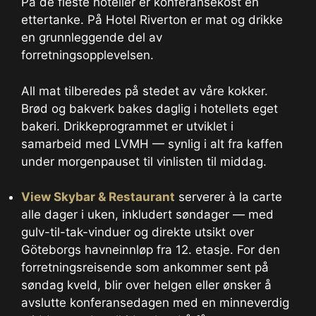
På de fleste hoteller er konferansekost en
ettertanke. På Hotel Riverton er mat og drikke
en grunnleggende del av
forretningsopplevelsen.
All mat tilberedes på stedet av våre kokker.
Brød og bakverk bakes daglig i hotellets eget
bakeri. Drikkeprogrammet er utviklet i
samarbeid med LVMH — synlig i alt fra kaffen
under morgenpauset til vinlisten til middag.
View Skybar & Restaurant
serverer à la carte
alle dager i uken, inkludert søndager — med
gulv-til-tak-vinduer og direkte utsikt over
Göteborgs havneinnløp fra 12. etasje. For den
forretningsreisende som ankommer sent på
søndag kveld, blir over helgen eller ønsker å
avslutte konferansedagen med en minneverdig