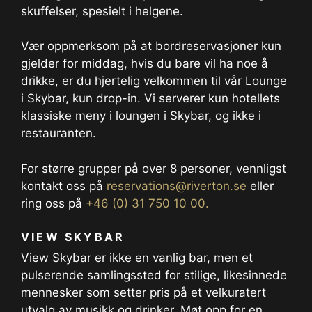
skuffelser, spesielt i helgene.
Vær oppmerksom på at bordreservasjoner kun
gjelder for middag, hvis du bare vil ha noe å
drikke, er du hjertelig velkommen til vår Lounge
i Skybar, kun drop-in. Vi serverer kun hotellets
klassiske meny i loungen i Skybar, og ikke i
restauranten.
For større grupper på over 8 personer, vennligst
kontakt oss på
reservations@riverton.se
eller
ring oss på
+46 (0) 31 750 10 00.
VIEW SKYBAR
View Skybar er ikke en vanlig bar, men et
pulserende samlingssted for stilige, likesinnede
mennesker som setter pris på et velkuratert
utvalg av musikk og drinker. Møt opp for en