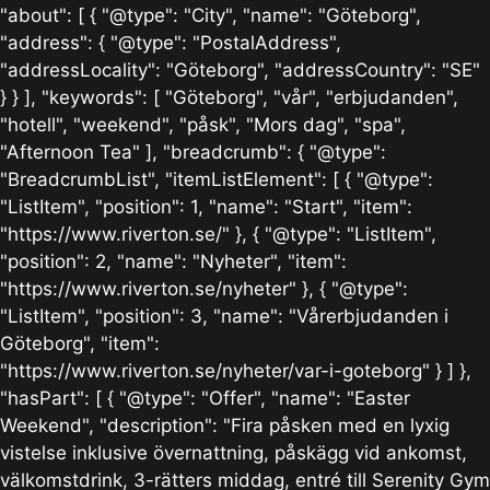
"about": [ { "@type": "City", "name": "Göteborg",
"address": { "@type": "PostalAddress",
"addressLocality": "Göteborg", "addressCountry": "SE"
} } ], "keywords": [ "Göteborg", "vår", "erbjudanden",
"hotell", "weekend", "påsk", "Mors dag", "spa",
"Afternoon Tea" ], "breadcrumb": { "@type":
"BreadcrumbList", "itemListElement": [ { "@type":
"ListItem", "position": 1, "name": "Start", "item":
"https://www.riverton.se/" }, { "@type": "ListItem",
"position": 2, "name": "Nyheter", "item":
"https://www.riverton.se/nyheter" }, { "@type":
"ListItem", "position": 3, "name": "Vårerbjudanden i
Göteborg", "item":
"https://www.riverton.se/nyheter/var-i-goteborg" } ] },
"hasPart": [ { "@type": "Offer", "name": "Easter
Weekend", "description": "Fira påsken med en lyxig
vistelse inklusive övernattning, påskägg vid ankomst,
välkomstdrink, 3-rätters middag, entré till Serenity Gym