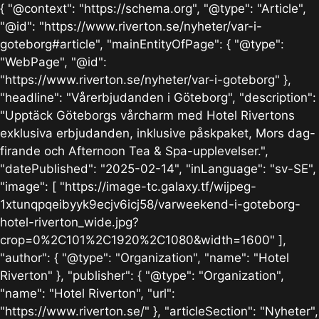
{ "@context": "https://schema.org", "@type": "Article",
"@id": "https://www.riverton.se/nyheter/var-i-
goteborg#article", "mainEntityOfPage": { "@type":
"WebPage", "@id":
"https://www.riverton.se/nyheter/var-i-goteborg" },
"headline": "Vårerbjudanden i Göteborg", "description":
"Upptäck Göteborgs vårcharm med Hotel Rivertons
exklusiva erbjudanden, inklusive påskpaket, Mors dag-
firande och Afternoon Tea & Spa-upplevelser.",
"datePublished": "2025-02-14", "inLanguage": "sv-SE",
"image": [ "https://image-tc.galaxy.tf/wijpeg-
1xtunqpqeibyyk9ecjv6icj58/varweekend-i-goteborg-
hotel-riverton_wide.jpg?
crop=0%2C101%2C1920%2C1080&width=1600" ],
"author": { "@type": "Organization", "name": "Hotel
Riverton" }, "publisher": { "@type": "Organization",
"name": "Hotel Riverton", "url":
"https://www.riverton.se/" }, "articleSection": "Nyheter",