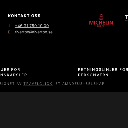
KONTAKT OSS
T
+46 31 750 10 00
E
riverton@riverton.se
NJER FOR
RETNINGSLINJER FO
ONSKAPSLER
PERSONVERN
SIGNET AV
TRAVELCLICK
, ET AMADEUS-SELSKAP