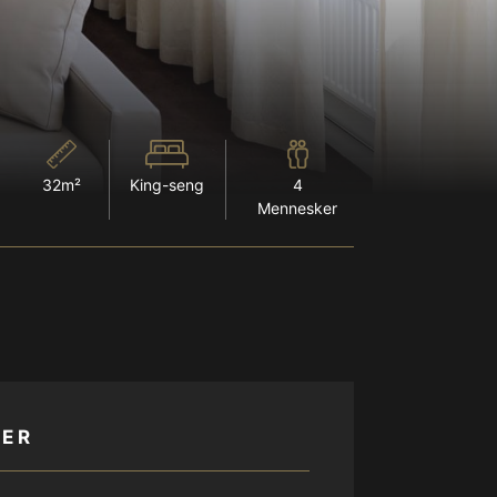
32m²
King-seng
4
Mennesker
ER