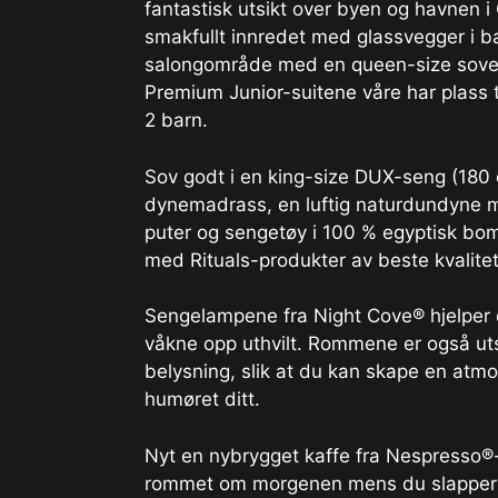
fantastisk utsikt over byen og havnen i
smakfullt innredet med glassvegger i 
salongområde med en queen-size soves
Premium Junior-suitene våre har plass 
2 barn.
Sov godt i en king-size DUX-seng (180
dynemadrass, en luftig naturdundyne me
puter og sengetøy i 100 % egyptisk bomu
med Rituals-produkter av beste kvalite
Sengelampene fra Night Cove® hjelper
våkne opp uthvilt. Rommene er også ut
belysning, slik at du kan skape en atm
humøret ditt.
Nyt en nybrygget kaffe fra Nespresso
rommet om morgenen mens du slapper 