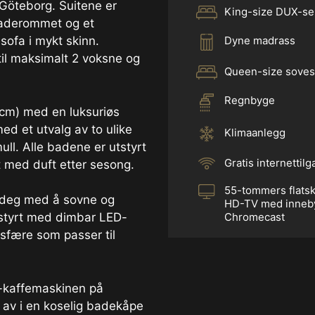
 Göteborg. Suitene er
King-size DUX-s
baderommet og et
Dyne madrass
ofa i mykt skinn.
til maksimalt 2 voksne og
Queen-size soves
Regnbyge
 cm) med en luksuriøs
d et utvalg av to ulike
Klimaanlegg
ll. Alle badene er utstyrt
Gratis internettil
t med duft etter sesong.
55-tommers flats
 deg med å sovne og
HD-TV med inneb
styrt med dimbar LED-
Chromecast
osfære som passer til
®-kaffemaskinen på
av i en koselig badekåpe