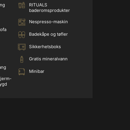
eng
RITUALS
baderomsprodukter
Nespresso-maskin
ofa
Badekåpe og tøfler
Sikkerhetsboks
Gratis mineralvann
gang
Minibar
kjerm-
ygd