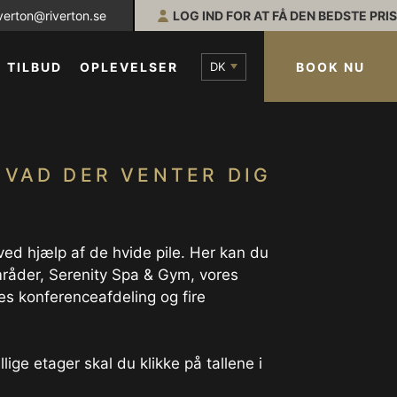
iverton@riverton.se
LOG IND FOR AT FÅ DEN BEDSTE PRIS
DK
BOOK NU
TILBUD
OPLEVELSER
HVAD DER VENTER DIG
ved hjælp af de hvide pile. Her kan du
områder, Serenity Spa & Gym, vores
es konferenceafdeling og fire
lige etager skal du klikke på tallene i