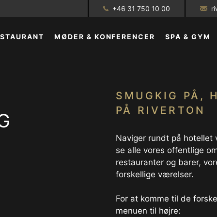
+46 31 750 10 00
r
ESTAURANT
MØDER & KONFERENCER
SPA & GYM
GALLERI
SMUGKIG PÅ, 
PÅ RIVERTON
G
Naviger rundt på hotellet 
se alle vores offentlige 
restauranter og barer, vor
forskellige værelser.
For at komme til de forskel
menuen til højre: