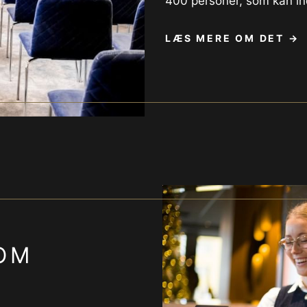
400 personer, som kan indr
LÆS MERE OM DET
OM