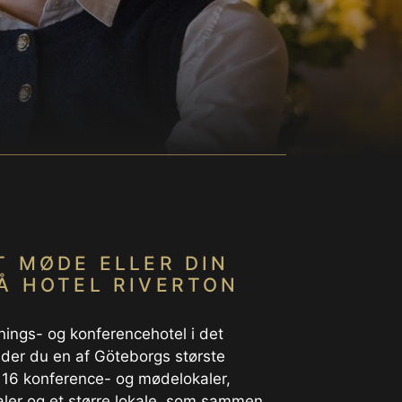
T MØDE ELLER DIN
Å HOTEL RIVERTON
tnings- og konferencehotel i det
nder du en af Göteborgs største
 16 konference- og mødelokaler,
aler og et større lokale, som sammen