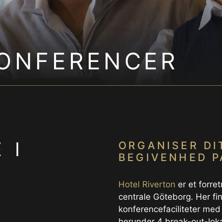
KONFERENCER
 I
ORGANISER DI
BEGIVENHED P
Hotel Riverton
er et forre
centrale Göteborg. Her fi
konferencefaciliteter med
herunder 4 break-out-lok