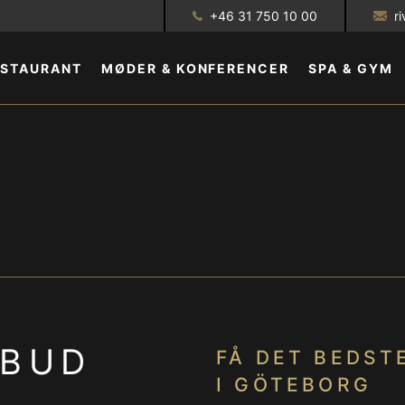
+46 31 750 10 00
r
ESTAURANT
MØDER & KONFERENCER
SPA & GYM
GALLERI
LBUD
FÅ DET BEDSTE
I GÖTEBORG