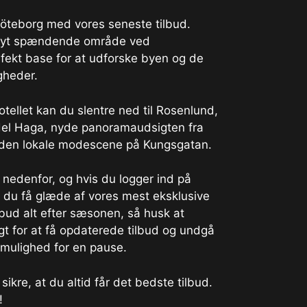
öteborg med vores seneste tilbud.
et nyt spændende område ved
fekt base for at udforske byen og de
gheder.
hotellet kan du slentre ned til Rosenlund,
del Haga, nyde panoramaudsigten fra
 den lokale modescene på Kungsgatan.
 nedenfor, og hvis du logger ind på
 du få glæde af vores mest eksklusive
ilbud alt efter sæsonen, så husk at
gt for at få opdaterede tilbud og undgå
e mulighed for en pause.
sikre, at du altid får det bedste tilbud.
!