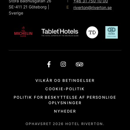
T
Stora Badhusgatan 26
+46 31 750 10 00
SE-411 21 Göteborg |
E
riverton@riverton.se
Sverige
VILKÅR OG BETINGELSER
COOKIE-POLITIK
POLITIK FOR BESKYTTELSE AF PERSONLIGE
OPLYSNINGER
NYHEDER
OPHAVSRET
2026
HOTEL RIVERTON.