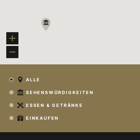
In Göteborg gibt es so viel zu tun und zu sehen,
dass wir Ihnen im Folgenden einige der
wichtigsten Sehenswürdigkeiten der Stadt
vorstellen. Wenn Sie noch mehr entdecken
möchten, helfen wir Ihnen gerne bei der
Planung einer Route, die das Beste aus Ihrem
Besuch in Göteborg macht.
ALLE
SEHENSWÜRDIGKEITEN
ESSEN & GETRÄNKE
EINKAUFEN