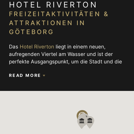
HOTEL RIVERTON
FREIZEITAKTIVITÄTEN &
ATTRAKTIONEN IN
GÖTEBORG
Das
Hotel Riverton
liegt in einem neuen,
aufregenden Viertel am Wasser und ist der
perfekte Ausgangspunkt, um die Stadt und die
umliegenden Sehenswürdigkeiten zu erkunden.
READ MORE
Nur wenige Minuten vom Hotel entfernt können
Sie nach Rosenlund und in das schicke
historische Viertel Haga spazieren, den
Panoramablick von einer Festung genießen oder
die lokale Modeszene in der Kungsgatan
entdecken.