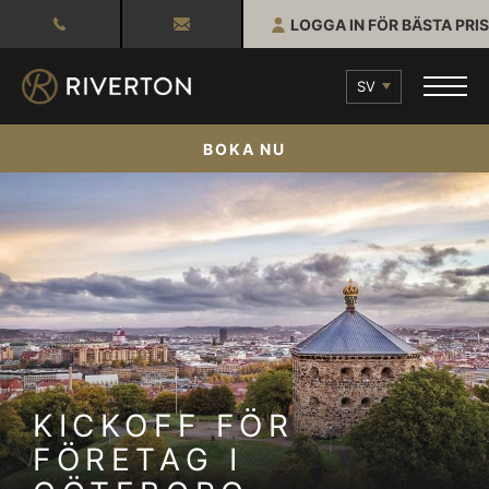
LOGGA IN FÖR BÄSTA PRIS
SV
BOKA NU
KICKOFF FÖR
FÖRETAG I