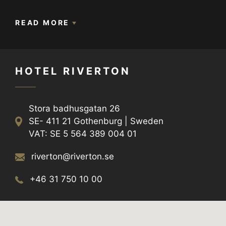
Receptionen är bemannad dygnet runt, alla
READ MORE
dagar om året.
HOTEL RIVERTON
Stora badhusgatan 26
SE- 411 21 Gothenburg | Sweden
VAT: SE 5 564 389 004 01
riverton@riverton.se
+46 31 750 10 00