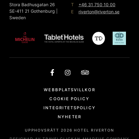
T
Stora Badhusgatan 26
+46 31 750 10 00
SE-411 21 Gothenburg |
E
riverton@riverton.se
Sweden
WEBBPLATSVILLKOR
COOKIE POLICY
INTEGRITETSPOLICY
NYHETER
UPPHOVSRÄTT
2026
HOTEL RIVERTON
DESIGNAD AV
TRAVELCLICK
AN AMADEUS COMPANY