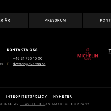
RRIÄR
PRESSRUM
KONT
KONTAKTA OSS
T
+46 31 750 10 00
en
E
riverton@riverton.se
INTEGRITETSPOLICY
NYHETER
SIGNAD AV
TRAVELCLICK
AN AMADEUS COMPANY