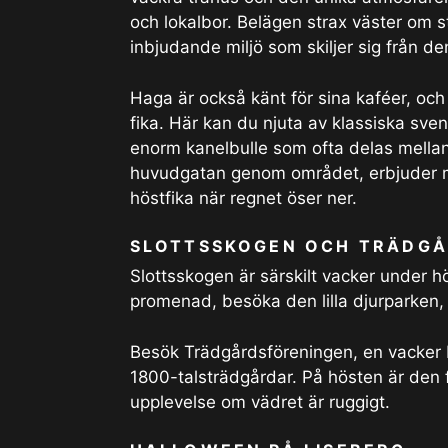
och lokalbor. Belägen strax väster om 
inbjudande miljö som skiljer sig från 
Haga är också känt för sina kaféer, och
fika. Här kan du njuta av klassiska s
enorm kanelbulle som ofta delas mellan
huvudgatan genom området, erbjuder my
höstfika när regnet öser ner.
SLOTTSSKOGEN OCH TRÄDGÅ
Slottsskogen är särskilt vacker under hö
promenad, besöka den lilla djurparken, 
Besök Trädgårdsföreningen, en vacker 
1800-talsträdgårdar. På hösten är den f
upplevelse om vädret är ruggigt.