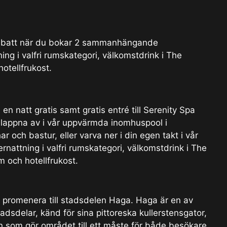
rabatt när du bokar 2 sammanhängande
ing i valfri rumskategori, välkomstdrink i The
hotellfrukost.
 natt gratis samt gratis entré till Serenity Spa
 slappna av i vår uppvärmda inomhuspool i
 och bastur, eller varva ner i din egen takt i vår
nattning i valfri rumskategori, välkomstdrink i The
m och hotellfrukost.
u promenera till stadsdelen Haga. Haga är en av
sdelar, känd för sina pittoreska kullerstensgator,
 som gör området till ett måste för både besökare