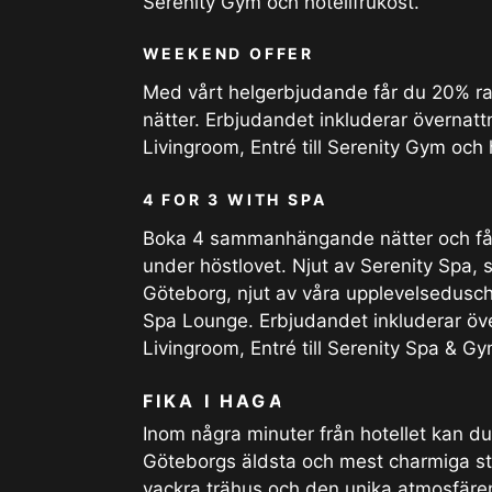
Serenity Gym och hotellfrukost.
WEEKEND OFFER
Med vårt helgerbjudande får du 20% 
nätter. Erbjudandet inkluderar övernattn
Livingroom, Entré till Serenity Gym och 
4 FOR 3 WITH SPA
Boka 4 sammanhängande nätter och få en
under höstlovet. Njut av Serenity Spa,
Göteborg, njut av våra upplevelseduschar
Spa Lounge. Erbjudandet inkluderar över
Livingroom, Entré till Serenity Spa & Gy
FIKA I HAGA
Inom några minuter från hotellet kan d
Göteborgs äldsta och mest charmiga stad
vackra trähus och den unika atmosfären