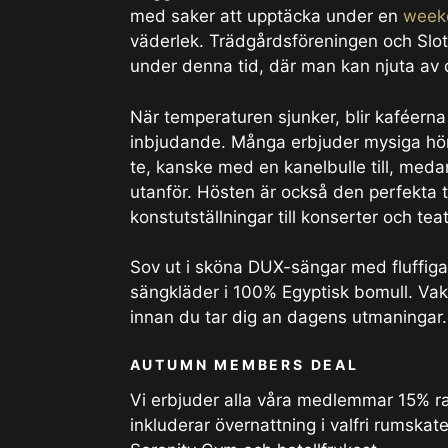
med saker att upptäcka under en
week
väderlek. Trädgårdsföreningen och Slott
under denna tid, där man kan njuta av 
När temperaturen sjunker, blir kaféerna
inbjudande. Många erbjuder mysiga hör
te, kanske med en kanelbulle till, meda
utanför. Hösten är också den perfekta t
konstutställningar till konserter och teat
Sov ut i sköna DUX-sängar med fluffig
sängkläder i 100% Egyptisk bomull. Vakn
innan du tar dig an dagens utmaningar
AUTUMN MEMBERS DEAL
Vi erbjuder alla våra medlemmar 15% r
inkluderar övernattning i valfri rumskate