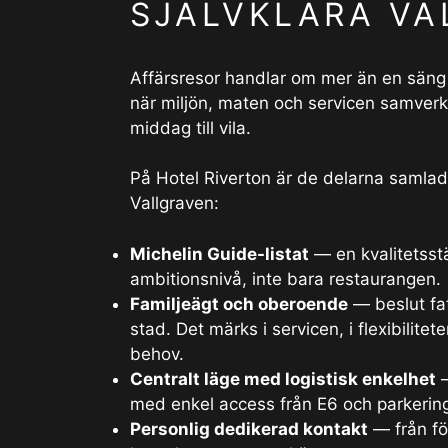
SJÄLVKLARA V
Affärsresor handlar om mer än en säng 
när miljön, maten och servicen samverka
middag till vila.
På Hotel Riverton är de delarna samlad
Vallgraven:
Michelin Guide-listat
— en kvalitetsst
ambitionsnivå, inte bara restaurangen.
Familjeägt och oberoende
— beslut fat
stad. Det märks i servicen, i flexibilite
behov.
Centralt läge med logistisk enkelhet
—
med enkel access från E6 och parkering
Personlig dedikerad kontakt
— från för