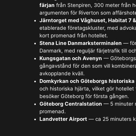
färjan
från Stenpiren, 300 meter från ho
argumenten för Riverton som affärshote
Järntorget med Våghuset, Habitat 7 &
etablerade företagskluster, med advokat
kort promenad från hotellet.
Stena Line Danmarksterminalen
— för
Danmark, med reguljär färjetrafik till o
Kungsgatan och Avenyn
— Göteborgs 
gångavstånd för den som vill kombinera
avkopplande kväll.
Domkyrkan och Göteborgs historiska
och historiska hjärta, vilket gör hotellet 
besöker Göteborg för första gången.
Göteborg Centralstation
— 5 minuter m
promenad.
Landvetter Airport
— ca 25 minuters kö