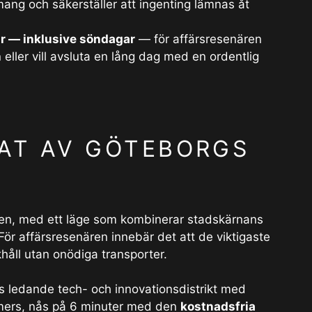
ng och säkerställer att ingenting lämnas åt
ar — inklusive söndagar
— för affärsresenären
eller vill avsluta en lång dag med en ordentlig
TAT AV GÖTEBORGS
aven, med ett läge som kombinerar stadskärnans
För affärsresenären innebär det att de viktigaste
håll utan onödiga transporter.
ledande tech- och innovationsdistrikt med
lmers, nås på 6 minuter med den
kostnadsfria