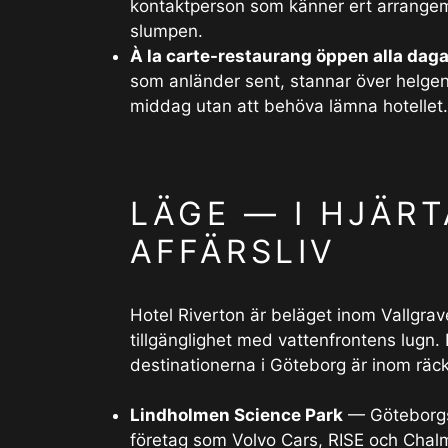
kontaktperson som känner ert arrangema
slumpen.
À la carte-restaurang öppen alla dag
som anländer sent, stannar över helgen 
middag utan att behöva lämna hotellet.
LÄGE — I HJÄR
AFFÄRSLIV
Hotel Riverton är beläget inom Vallgr
tillgänglighet med vattenfrontens lugn. 
destinationerna i Göteborg är inom räck
Lindholmen Science Park
— Göteborgs 
företag som Volvo Cars, RISE och Cha