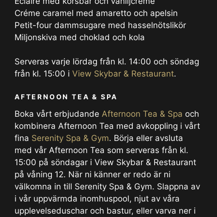
Eclaire med körsbär och vaniljcreme
Créme caramel med amaretto och apelsin
Petit-four dammsugare med hasselnötslikör
Miljonskiva med choklad och kola
Serveras varje lördag från kl. 14:00 och söndag
från kl. 15:00 i
View Skybar & Restaurant
.
AFTERNOON TEA & SPA
Boka vårt erbjudande
Afternoon Tea & Spa
och
kombinera Afternoon Tea med avkoppling i vårt
fina
Serenity Spa & Gym
. Börja eller avsluta
med vår Afternoon Tea som serveras från kl.
15:00 på söndagar i View Skybar & Restaurant
på våning 12. När ni känner er redo är ni
välkomna in till Serenity Spa & Gym. Slappna av
i vår uppvärmda inomhuspool, njut av våra
upplevelseduschar och bastur, eller varva ner i